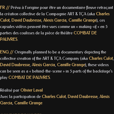
FR //
Prévu à l’origine pour être un documentaire fleuve retraçant
la création collective de la Compagnie ART & TÇA (aka
Charles
Culot
,
David Daubresse
,
Alexis Garcia
,
Camille Grange
), ces
capsules vidéos peuvent être vues comme un « making-of » en 5
parties des coulisses de la pièce de théâtre
COMBAT DE
PAUVRES
.
ENG //
Originally planned to be a documentary depicting the
collective creation of the ART & TÇA Company (aka
Charles Culot
,
David Daubresse
,
Alexis Garcia
,
Camille Grange
), these videos
can be seen as a « behind-the-scene » in 5 parts of the backstage’s
play
COMBAT DE PAUVRES
.
Réalisé par
Olivier Laval
Avec la participation de
Charles Culot
,
David Daubresse
,
Alexis
Garcia
,
Camille Grange